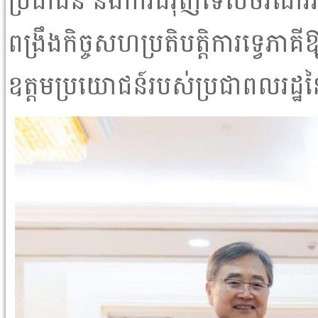
ប្រជាជន និងការជំរុញទេសចរណ៍រវ
ពង្រឹងកិច្ចសហប្រតិបត្តិការទ្វេភាគីឱ
ឧត្តមប្រយោជន៍របស់ប្រជាពលរដ្ឋន