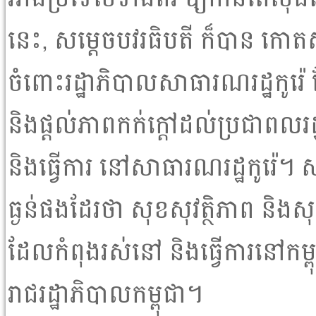
នេះ, សម្ដេចបវរធិបតី ក៏បាន កោ
ចំពោះរដ្ឋាភិបាលសាធារណរដ្ឋកូរ៉
និងផ្ដល់ភាពកក់ក្ដៅដល់ប្រជាពលរដ
និងធ្វើការ នៅសាធារណរដ្ឋកូរ៉េ។ ស
ធ្ងន់ផងដែរថា សុខសុវត្ថិភាព និង
ដែលកំពុងរស់នៅ និងធ្វើការនៅកម្ព
រាជរដ្ឋាភិបាលកម្ពុជា។