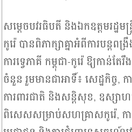
សម្ដេចបវរធិបតី និងឯកឧត្តមរដ្ឋមន
កូរ៉េ បានពិភាក្សាគ្នាអំពីការបន្តពង្រ
ការទ្វេភាគី កម្ពុជា-កូរ៉េ ឱ្យកាន់
ចំនួន រួមមានជាអាទិ៍៖ សេដ្ឋកិច្ច, ក
ការពារជាតិ និងសន្តិសុខ, ឧស្សាហកម
ពិសេសសម្រាប់សហគ្រាសកូរ៉េ, ការផ្