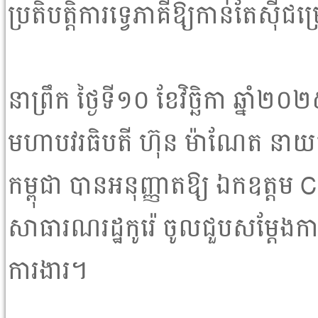
ប្រតិបត្តិការទ្វេភាគីឱ្យកាន់តែស៊ីជម
នាព្រឹក ថ្ងៃទី១០ ខែវិច្ឆិកា ឆ្នាំ
មហាបវរធិបតី ហ៊ុន ម៉ាណែត នាយករដ
កម្ពុជា បានអនុញ្ញាតឱ្យ ឯកឧត្តម C
សាធារណរដ្ឋកូរ៉េ ចូលជួបសម្តែងកា
ការងារ។