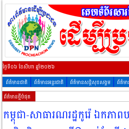
ថ្ងៃទី០៦ ខែសីហា ឆ្នាំ២០២៦
ព័ត៌មានជាតិ
ព័ត៌មានអន្តរជាតិ
ព័ត៌មានសន្តិសុខសង្គម
ព័ត៌ម
ព័ត៌មានថ្មីបំផុត
កម្ពុជា-សាធារណរដ្ឋកូរ៉េ ឯកភាពប