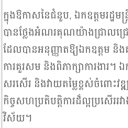
ក្នុងឱកាសនៃជំនួប, ឯកឧត្តមរដ្ឋមន្
បានថ្លែងអំណរគុណយ៉ាងជ្រាលជ្រៅ
ដែលបានអនុញ្ញាតឱ្យឯកឧត្តម និង
ការគួរសម និងពិភាក្សាការងារ។ ឯកឧ
សរសើរ និងវាយតម្លៃខ្ពស់ចំពោះវឌ
កិច្ចសហប្រតិបត្តិការដ៏ល្អប្រសើររ
វិស័យ។