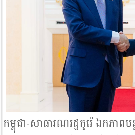
កម្ពុជា-សាធារណរដ្ឋកូរ៉េ ឯកភាពបន