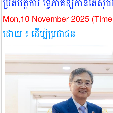
ប្រតិបត្តិការ ទ្វេភាគីឱ្យកាន់តែស៊ី
Mon,10 November 2025 (Time
ដោយ ៖ ដើម្បីប្រជាជន