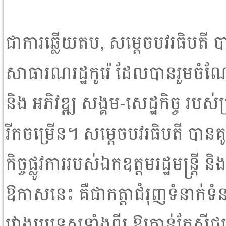
ជាការឆ្លើយតប, សម្ដេចបវរធិបតី
សាធារណរដ្ឋកូរ៉េ ដែលបានរួមចំណ
និង អភិវឌ្ឍ សង្គម-សេដ្ឋកិច្ច របស
រីកចម្រើន។ សម្តេចបវរធិបតី បាន
កិច្ចផ្លូវការរបស់ឯកឧត្តមរដ្ឋមន្ត្រី
ឱកាសនេះ គឺជាកត្តាជំរុញទំនាក់ទំន
រវាងប្រទេសទាំងពីរ ឱ្យកាន់តែស៊ី