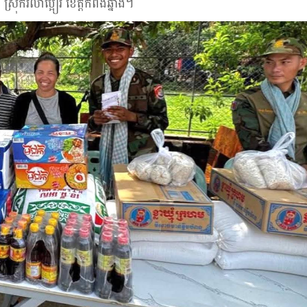
្រុករលាប្អៀរ ខេត្តកំពង់ឆ្នាំង។