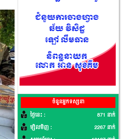
ចំនួនអ្នកទស្សនា
ថ្ងៃនេះ :
871 នាក់
ម្សិលមិញ :
2267 នាក់