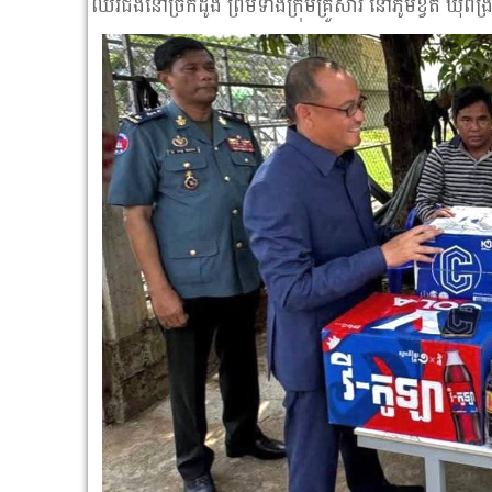
ឈរជងនៅច្រកដូង ព្រមទាំងក្រុមគ្រួសារ នៅភូមិខ្វិត ឃុំពង្រ ស