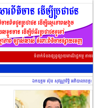
ទំនាក់ទំនងផ្សព្វផ្សាយពាណិជ្ជកម្ម តាមរយៈលេខទូរស័ព្ទ 017
ឯកឧត្តម ស៊ុន សុវណ្ណារិទ្ធិ អភិបាលខេត្តកំពង់ឆ្នាំង អញ្ចើញចុ