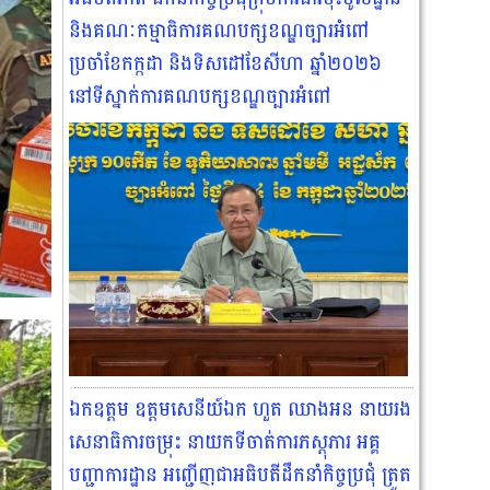
និងគណៈកម្មាធិការគណបក្សខណ្ឌច្បារអំពៅ
ប្រចាំខែកក្កដា និងទិសដៅខែសីហា ឆ្នាំ២០២៦
នៅទីស្នាក់ការគណបក្សខណ្ឌច្បារអំពៅ
ឯកឧត្តម ឧត្ដមសេនីយ៍ឯក ហួត ឈាងអន នាយរង
សេនាធិការចម្រុះ នាយកទីចាត់ការភស្តុភារ អគ្គ
បញ្ជាការដ្ឋាន អញ្ជើញជាអធិបតីដឹកនាំកិច្ចប្រជុំ ត្រួត