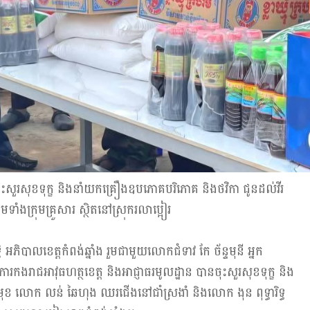
ចើញចុះសួរសុខទុក្ខ និងនាំយកគ្រឿងឧបភោគបរិភោគ និងថវិកា ជូនដល់វីរ
ទាំងក្រុមគ្រួសារ ស្ថិតនៅស្រុករលាប្អៀរ
 អភិបាលខេត្តកំពង់ឆ្នាំង រួមជាមួយលោកជំទាវ កែ ច័ន្ទមុនី អ្នក
រកងរាជអាវុធហត្ថខេត្ត និងអាជ្ញាធរមូលដ្ឋាន បានចុះសួរសុខទុក្ខ និង
ុខ លោក លន់ ឆៃហុង ឈរជើងនៅជាំស្រងាំ និងលោក ងុន ពុទ្ធារិទ្ធ