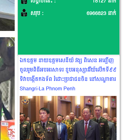
សប្តាហ៍នេះ :
18127 នាក់
សរុប :
6966823 នាក់
ឯកឧត្តម នាយឧត្ដមសេនីយ៍ វង្ស ពិសេន អញ្ជើញ
ចូលរួមពិធីអបអរសាទរ ខួបអនុស្សាវរីយ៍លេីកទី៩៩
ទិវាបង្កេីតកងទ័ព រំដោះប្រជាជនចិន នៅសណ្ឋាគារ
Shangri-La Phnom Penh