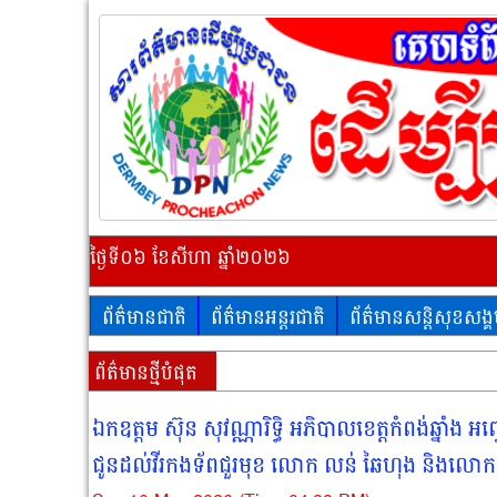
ថ្ងៃទី០៦ ខែសីហា ឆ្នាំ២០២៦
ព័ត៌មានជាតិ
ព័ត៌មានអន្តរជាតិ
ព័ត៌មានសន្តិសុខសង្
ព័ត៌មានថ្មីបំផុត
ឯកឧត្តម ស៊ុន សុវណ្ណារិទ្ធិ អភិបាលខេត្តកំពង់ឆ្នាំ
ជូនដល់វីរកងទ័ពជួរមុខ លោក លន់ ឆៃហុង និងលោក ងុន ពុ