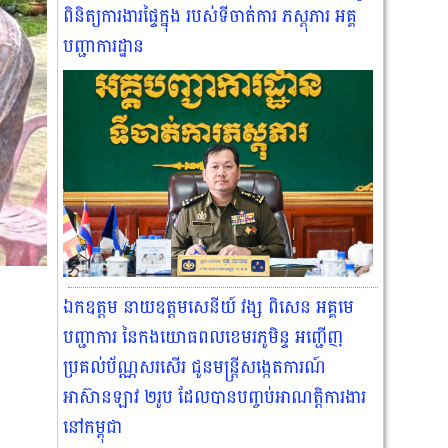
ពិនិត្យការងារផ្ទៃក្នុង របស់ទីចាត់ការ ភស្តុភារ អគ្គ
បញ្ជាការដ្ឋាន
ឯកឧត្តម នាយឧត្តមសេនីយ៍ វង្ស ពិសេន អគ្គមេ
បញ្ជាការ នៃកងយោធពលខេមរភូមិន្ទ អញ្ជើញ
ប្រគល់ប័ណ្ណសរសើរ ជូនមន្ត្រីសង្កេតការណ៍
អាស៊ានឡាវ ២រូប ដែលបានបញ្ចប់អាណត្តិការងារ
នៅកម្ពុជា