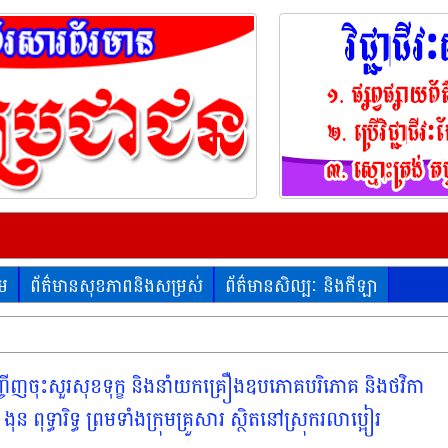
គម
ព័ត៌មានសុខភាពនិងសម្រស់
ព័ត៌មានសិល្បៈ និងកីឡា
ង អញ្ចើញចុះសួរសុខទុក្ខ និងនាំយកគ្រឿងឧបភោគបរិភោគ និងថវិកា
ទ្ធារិទ្ធ ព្រមទាំងក្រុមគ្រួសារ ស្ថិតនៅស្រុករលាប្អៀរ