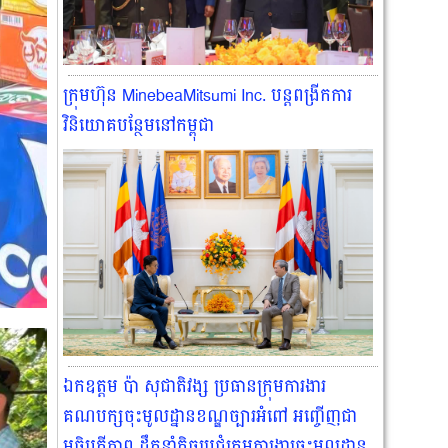
ក្រុមហ៊ុន MinebeaMitsumi Inc. បន្តពង្រីកការ
វិនិយោគបន្ថែមនៅកម្ពុជា
ឯកឧត្តម ប៉ា សុជាតិវង្ស ប្រធានក្រុមការងារ
គណបក្សចុះមូលដ្នានខណ្ឌច្បារអំពៅ អញ្ចើញជា
អធិបតីភាព ដឹកនាំកិច្ចប្រជុំក្រុមការងារចុះមូលដ្ឋាន