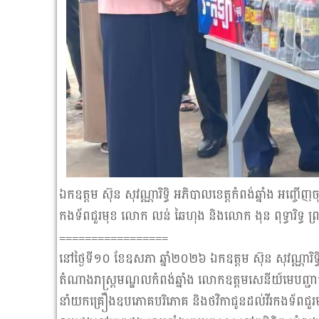
ឯកឧត្តម ស៊ុន សុវណ្ណារិទ្ធិ អភិបាលខេត្តកំពង់ឆ្នាំង អញ្
កងទ័ពជួរមុខ លោក លន់ ឆៃហុង និងលោក ងុន ពុទ្ធារិទ្ធ ព្រម
=================
នៅថ្ងៃទី១០ ខែឧសភា ឆ្នាំ២០២៦ ឯកឧត្តម ស៊ុន សុវណ្ណារិទ្ធិ
តំណាងរាស្ត្រមណ្ឌលកំពង់ឆ្នាំង លោកឧត្ដមសេនីយ៍មេបញ្ជាកា
នាំយកគ្រឿងឧបភោគបរិភោគ និងថវិកាជូនដល់វីរកងទ័ពជួរម