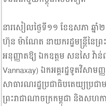
នារសៀលថ្ងៃទី១១ ខែឧសភា ឆ្នាំ
ហ៊ុន ម៉ាណែត នាយករដ្ឋមន្ត្រីនៃព្
អនុញ្ញាតឱ្យ ឯកឧត្តម សនសៃ វ៉ា
Vannaxay) ឯកអគ្គរដ្ឋទូតវិសាមញ
សាធារណរដ្ឋប្រជាធិបតេយ្យប្រជាមា
ព្រះរាជាណាចក្រកម្ពុជា និងសហកា