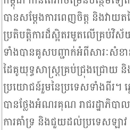
កម្ពុជា កាន់តែរីកចម្រើនបន្ថែមទៀ
បានសម្តែងការពេញចិត្ត និងវាយតម្
ប្រតិបត្តិការដ៏ស្អិតរមួតលើគ្រប់វិស
ទាំងបានគូសបញ្ជាក់អំពីសារៈសំខាន
ដៃគូយុទ្ធសាស្ត្រគ្រប់ជ្រុងជ្រោយ ន
ប្រយោជន៍រួមនៃប្រទេសទាំងពីរ។ ឆ
បានថ្លែងអំណរគុណ រាជរដ្ឋាភិបាលក
ការគាំទ្រ និងជួយដល់ប្រទេសឡាវ