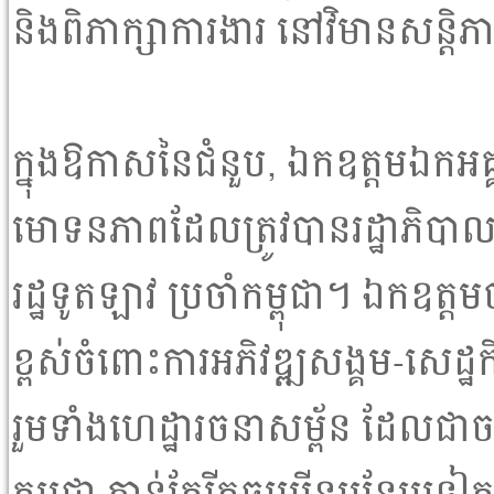
និងពិភាក្សាការងារ នៅវិមានសន្តិ
ក្នុងឱកាសនៃជំនួប, ឯកឧត្តមឯកអគ្
មោទនភាពដែលត្រូវបានរដ្ឋាភិបា
រដ្ឋទូតឡាវ ប្រចាំកម្ពុជា។ ឯកឧត
ខ្ពស់ចំពោះការអភិវឌ្ឍសង្គម-សេដ្ឋកិ
រួមទាំងហេដ្ឋារចនាសម្ព័ន ដែលជា