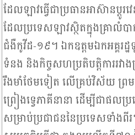
ដែលឡាវធ្វើជាប្រធានអាស៊ានប្ដូរវេន
ដែលប្រទេសឡាវស្ថិតក្នុងគ្រាលំបាក
ជំងឺកូវីដ-១៩។ ឯកឧត្តមឯកអគ្គរដ្ឋទូ
ទំនង និងកិច្ចសហប្រតិបត្តិការរវាង
រឹងមាំថែមទៀត លើគ្រប់វិស័យ ព្រមទា
ព្រៀងទ្វេភាគីនានា ដើម្បីជាផល
សម្រាប់ប្រជាជននៃប្រទេសទាំងពី