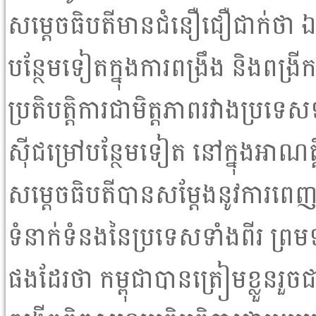
សម្ដេចធិបតីមានជំនឿជឿជាក់ថា 
បន្ថែមទៀតក្នុងការពង្រឹង និងពង្រី
ប្រតិបត្តិការជាមិត្តភាពរវាងប្រទេស
ស៊ីជម្រៅបន្ថែមទៀត នៅក្នុងអាណត
សម្ដេចធិបតីបានសម្ដែងនូវការពេញ
ទំនាក់ទំនងនៃប្រទេសទាំងពីរ ព្រម
ផងដែរថា កម្ពុជាបានត្រៀមខ្លួនរួចជា