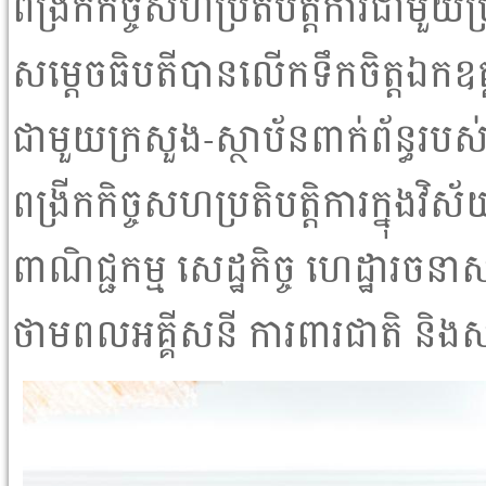
ពង្រីកកិច្ចសហប្រតិបត្តិការជាមួ
សម្តេចធិបតីបានលើកទឹកចិត្តឯកឧត្ត
ជាមួយក្រសួង-ស្ថាប័នពាក់ព័ន្ធរបស់កម
ពង្រីកកិច្ចសហប្រតិបត្តិការក្នុងវិ
ពាណិជ្ជកម្ម សេដ្ឋកិច្ច ហេដ្ឋារចនាសម
ថាមពលអគ្គីសនី ការពារជាតិ និងស