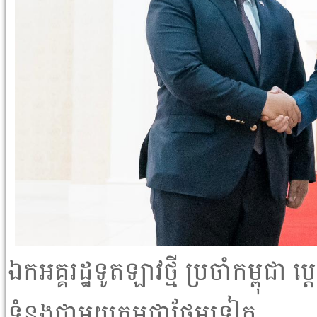
ឯកអគ្គរដ្ឋទូតឡាវថ្មី ប្រចាំកម្ពុជា ប្
ទំនងជាមួយកម្ពុជាថែមទៀត