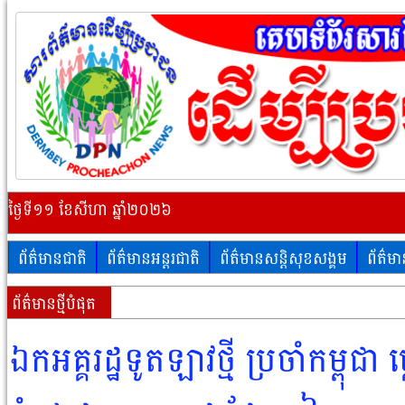
ថ្ងៃទី១១ ខែសីហា ឆ្នាំ២០២៦
ព័ត៌មានជាតិ
ព័ត៌មានអន្តរជាតិ
ព័ត៌មានសន្តិសុខសង្គម
ព័ត៌ម
ព័ត៌មានថ្មីបំផុត
ឯកអគ្គរដ្ឋទូតឡាវថ្មី ប្រចាំកម្ពុជា ប