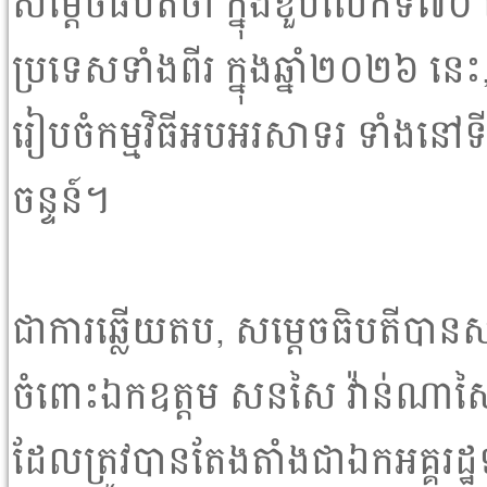
សម្ដេចធិបតីថា ក្នុងខួបលើកទី៧០ 
ប្រទេសទាំងពីរ ក្នុងឆ្នាំ២០២៦ នេ
រៀបចំកម្មវិធីអបអរសាទរ ទាំងនៅទីក
ចន្ទន៍។
ជាការឆ្លើយតប, សម្ដេចធិបតីបាន
ចំពោះឯកឧត្តម សនសៃ វ៉ាន់ណាស
ដែលត្រូវបានតែងតាំងជាឯកអគ្គរដ្ឋទ