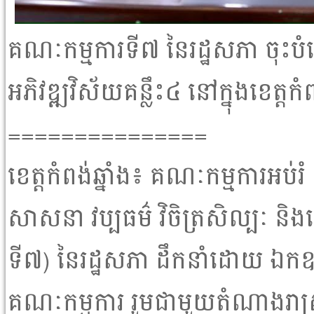
គណៈកម្មការទី៧ នៃរដ្ឋសភា ចុះប
អភិវឌ្ឍវិស័យគន្លឹះ៤ នៅក្នុងខេត្តកំពង
===============
ខេត្តកំពង់ឆ្នាំង៖ គណៈកម្មការអប់រ
សាសនា វប្បធម៌ វិចិត្រសិល្បៈ 
ទី៧) នៃរដ្ឋសភា ដឹកនាំដោយ ឯកឧត្
គណៈកម្មការ រួមជាមួយតំណាងរាស្ត្រខ