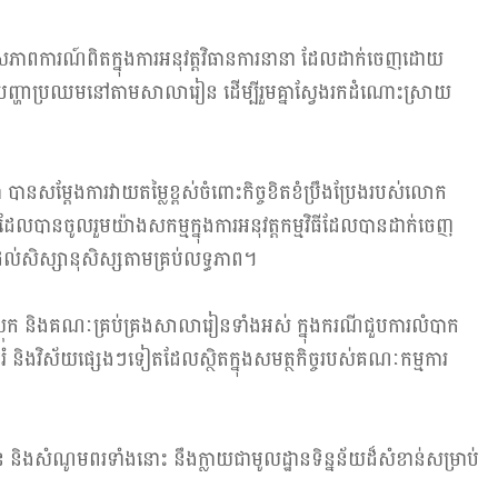
ីសភាពការណ៍ពិតក្នុងការអនុវត្តវិធានការនានា ដែលដាក់ចេញដោយ
ចជាបញ្ហាប្រឈមនៅតាមសាលារៀន ដើម្បីរួមគ្នាស្វែងរកដំណោះស្រាយ
ានសម្តែងការវាយតម្លៃខ្ពស់ចំពោះកិច្ចខិតខំប្រឹងប្រែងរបស់លោក
ច ដែលបានចូលរួមយ៉ាងសកម្មក្នុងការអនុវត្តកម្មវិធីដែលបានដាក់ចេញ
ដល់សិស្សានុសិស្សតាមគ្រប់លទ្ធភាព។
ធរស្រុក និងគណៈគ្រប់គ្រងសាលារៀនទាំងអស់ ក្នុងករណីជួបការលំបាក
 និងវិស័យផ្សេងៗទៀតដែលស្ថិតក្នុងសមត្ថកិច្ចរបស់គណៈកម្មការ
ល់ព័ត៌មាន និងសំណូមពរទាំងនោះ នឹងក្លាយជាមូលដ្ឋានទិន្នន័យដ៏សំខាន់សម្រាប់