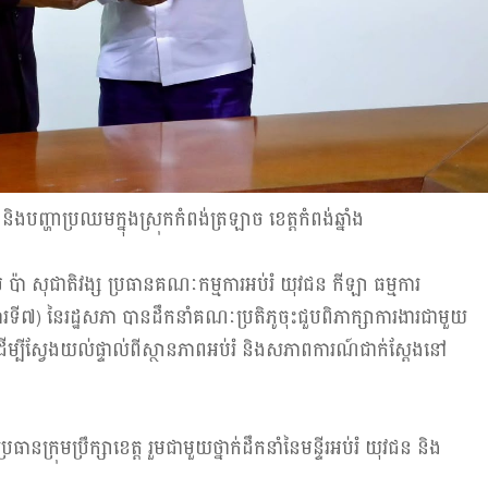
ងបញ្ហាប្រឈមក្នុងស្រុកកំពង់ត្រឡាច ខេត្តកំពង់ឆ្នាំង
ម ប៉ា សុជាតិវង្ស ប្រធានគណៈកម្មការអប់រំ យុវជន កីឡា ធម្មការ
ទី៧) នៃរដ្ឋសភា បានដឹកនាំគណៈប្រតិភូចុះជួបពិភាក្សាការងារជាមួយ
ដើម្បីស្វែងយល់ផ្ទាល់ពីស្ថានភាពអប់រំ និងសភាពការណ៍ជាក់ស្តែងនៅ
នក្រុមប្រឹក្សាខេត្ត រួមជាមួយថ្នាក់ដឹកនាំនៃមន្ទីរអប់រំ យុវជន និង