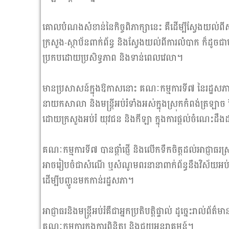
គោលបំណងសំខាន់នៃកិច្ចពិភាក្សានេះ គឺដើម្បីស្វែងយល់ព
ក្រសួង-ស្ថាប័នពាក់ព័ន្ធ និងស្វែងយល់ពីការលំបាក ក៏ដូ
ប្រកបដោយប្រសិទ្ធភាព និងទាន់ពេលវេលា។
មានប្រសាសន៍ក្នុងឱកាសនោះ គណៈកម្មការទី៧ នៃរដ្ឋសភា ប
នាយកសាលា និងមន្ត្រីអប់រំទាំងអស់ក្នុងស្រុកកំពង់ត្រឡា
ដោយក្រសួងអប់រំ យុវជន និងកីឡា ក្នុងការផ្តល់ចំណេះដឹង
គណៈកម្មការទី៧ បានផ្តាំផ្ញើ និងលើកទឹកចិត្តដល់អាជ្ញា
អាចរៀបចំជាសំណើ ឬសំណូមពរនានាពាក់ព័ន្ធនឹងវិស័យអប់រំ
ដើម្បីបញ្ជូនមកកាន់រដ្ឋសភា។
អាជ្ញាធរនិងមន្ត្រីអប់រំគឺជាអ្នកប្រតិបត្តិផ្ទាល់ ដូច្នេះរា
គណៈកម្មការក្នុងការពិនិត្យ និងជួយអន្តរាគមន៍។