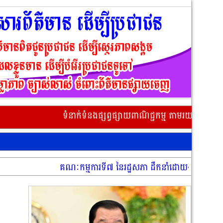
ទំនាក់ទំនងផ្សព្វផ្សាយពាណិជ្ជកម្ម តាមរយៈលេខទូរស័ព្ទ 017 22 
គណៈកម្មការទី៧ នៃរដ្ឋសភា ដឹកនាំដោយឯកឧត្តម ប៉ា សុជាតិវង្ស ប្រធ