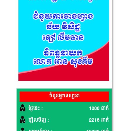
ចំនួនអ្នកទស្សនា
ថ្ងៃនេះ :
1888 នាក់
ម្សិលមិញ :
2218 នាក់