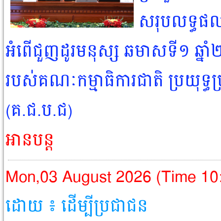
សរុបលទ្ធផលក
អំពើជួញដូរមនុស្ស ឆមាសទី១ ឆ្នា
របស់គណៈកម្មាធិការជាតិ ប្រយុទ្ធប
(គ.ជ.ប.ជ)
អានបន្ត
Mon,03 August 2026 (Time 10
ដោយ ៖ ដើម្បីប្រជាជន​