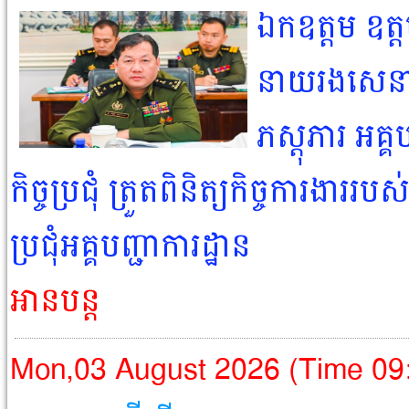
ឯកឧត្តម ឧ
នាយរងសេនាធ
ភស្តុភារ អគ្
កិច្ចប្រជុំ ត្រួតពិនិត្យកិច្ចការងា
ប្រជុំអគ្គបញ្ជាការដ្ឋាន
អានបន្ត
Mon,03 August 2026 (Time 09