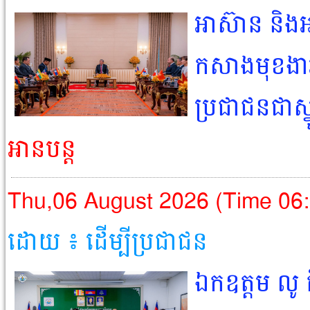
អាស៊ាន និងអាស
កសាងមុខង
ប្រជាជនជាស្
អានបន្ត
Thu,06 August 2026 (Time 06
ដោយ ៖ ដើម្បីប្រជាជន​
ឯកឧត្តម លូ 