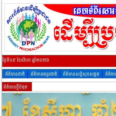
ថ្ងៃទី០៩ ខែសីហា ឆ្នាំ២០២៦
ព័ត៌មានជាតិ
ព័ត៌មានអន្តរជាតិ
ព័ត៌មានសន្តិសុខសង្គម
ព័ត៌ម
ព័ត៌មានថ្មីបំផុត