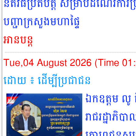
នីតិវិធីប្រតិបត្តិ សម្រាប់ដំណើរការប្
បញ្ជាក្រសួងមហាផ្ទៃ
អានបន្ត
Tue,04 August 2026 (Time 01
ដោយ ៖ ដើម្បីប្រជាជន​
ឯកឧត្តម លូ 
រាជរដ្នាភិបា
គោរពជូនសម្