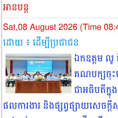
អានបន្ត
Sat,08 August 2026 (Time 08
ដោយ ៖ ដើម្បីប្រជាជន​
ឯកឧត្តម លូ 
គណបក្សចុះមូ
ជាអធិបតីក្នុង
ផលការងារ និងផ្សព្វផ្សាយសេចក្តីសម