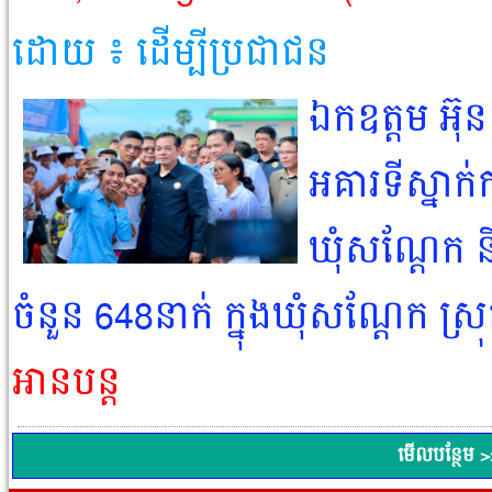
ដោយ ៖ ដើម្បីប្រជាជន​
ឯកឧត្តម អ៊ុ
អគារទីស្នាក
ឃុំសណ្តែក​ 
ចំនួន​ 648នាក់​ ក្នុងឃុំសណ្តែក​ ស
អានបន្ត
មើលបន្ថែម >