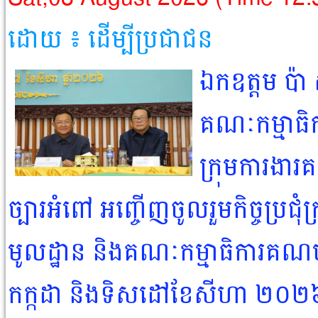
ដោយ ៖ ដើម្បីប្រជាជន​
ឯកឧត្តម ប៉ា
គណៈកម្មាធិ
ក្រុមការងារ
ច្បារអំពៅ អញ្ចើញចូលរួមកិច្ចប្រជុ
មូលដ្ឋាន និងគណៈកម្មាធិការគណបក្
កក្កដា និងទិសដៅខែសីហា ២០២៦