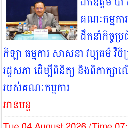
ឯកឧត្តម ប៉ា 
គណៈកម្មការ
ដឹកនាំកិច្ចប
កីឡា ធម្មការ សាសនា វប្បធម៌ វិច
រដ្ឋសភា ដើម្បីពិនិត្យ និងពិភាក្ស
របស់គណៈកម្មការ
អានបន្ត
Tue,04 August 2026 (Time 07