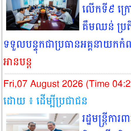
លើកទី៩ ក្រ
គឹមឈន់ ប្រតិ
ទទួលបន្ទុកជាប្រធានអគ្គនាយកកំព
អានបន្ត
Fri,07 August 2026 (Time 04:
ដោយ ៖ ដើម្បីប្រជាជន​
រដ្ឋមន្ត្រីការ