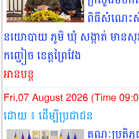
ក្រសួងមហាផ្
ពិធីសំណេះស
នយោបាយ ភូមិ ឃុំ សង្កាត់ មានសុវ
កញ្ជៀច ខេត្តព្រៃវែង
អានបន្ត
Fri,07 August 2026 (Time 09:
ដោយ ៖ ដើម្បីប្រជាជន​
គណៈប្រតិភូធុ