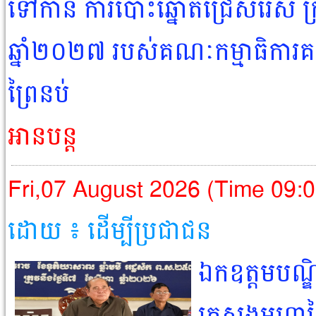
ទៅកាន់ ការបោះឆ្នោតជ្រើសរើស ក្រុម
ឆ្នាំ២០២៧ របស់គណៈកម្មាធិការគ
ព្រៃនប់
អានបន្ត
Fri,07 August 2026 (Time 09:
ដោយ ៖ ដើម្បីប្រជាជន​
ឯកឧត្តមបណ្ឌិ