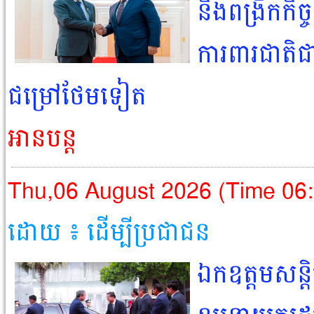
និងពង្រីកកិច
ការពារជាតិជា
ជម្រៅថែមទៀត
អានបន្ត
Thu,06 August 2026 (Time 06
ដោយ ៖ ដើម្បីប្រជាជន​
ឯកឧត្តមសន្ត