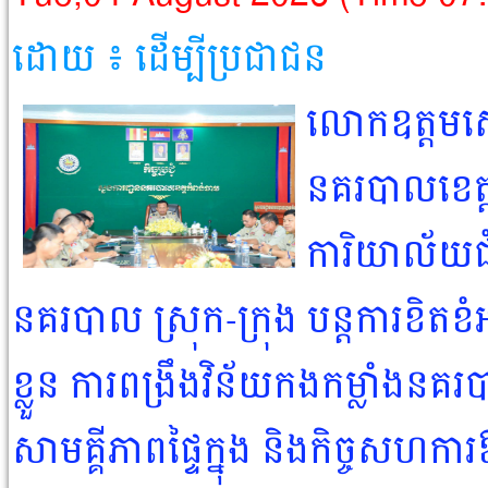
ដោយ ៖ ដើម្បីប្រជាជន​
លោកឧត្តមសេន
នគរបាលខេត្ត
ការិយាល័យជំ
នគរបាល ស្រុក-ក្រុង បន្ដការខិតខំអ
ខ្លួន ការពង្រឹងវិន័យកងកម្លាំងនគរ
សាមគ្គីភាពផ្ទៃក្នុង និងកិច្ចសហកា