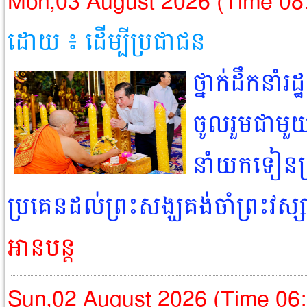
Mon,03 August 2026 (Time 08
ដោយ ៖ ដើម្បីប្រជាជន​
ថ្នាក់ដឹកនាំ
ចូលរួមជាមួយថ
នាំយកទៀនព្
ប្រគេនដល់ព្រះសង្ឃគង់ចាំព្រះវស្សា
អានបន្ត
Sun,02 August 2026 (Time 06