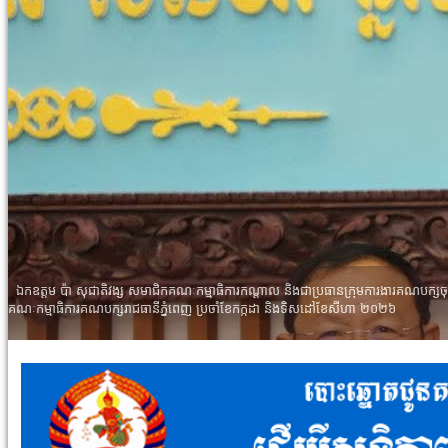
ឯកឧត្តម លូ គឹមឈន់ ប្រធានក្រុមការងារគណបក្សចុះមូលដ្ឋានស្រុកព្រៃនប់ អញ្ចើញជាអធិបតីក្នុងកិ
កាន់ ការបោះឆ្នោតជ្រើសរើស ក្រុមប្រឹក្សាឃុំ អាណត្តិទី៦ ឆ្នាំ២០២៧ របស់គណៈកម្មាធិការគណបក្