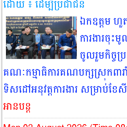
ដោយ ៖ ដើម្បីប្រជាជន​
ឯកឧត្ដម ហួ
ការងារចុះមូល
ចូលរួមកិច្ចប
គណៈកម្មាធិការគណបក្សស្រុកពារាំ
ទិសដៅអនុវត្តការងារ សម្រាប់ខែស
អានបន្ត