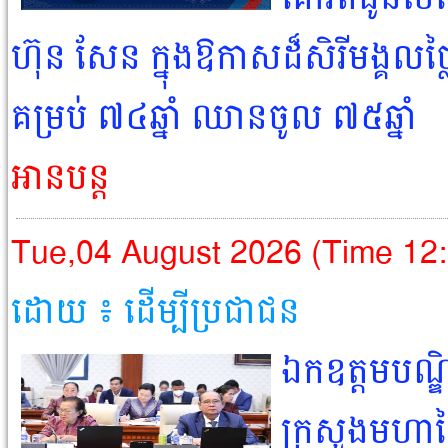
ហ៊ុន សែន ក្នុងឱកាសដ៏សិរីមង្គលថ្លៃថ
គម្រប់ ៧៤ឆ្នាំ ឈានចូល ៧៥ឆ្នាំ​
អានបន្ត
Tue,04 August 2026 (Time 12
ដោយ ៖ ដើម្បីប្រជាជន​
ឯកឧត្តមបណ្ឌិ
ក្រសួងមហាផ្ទ