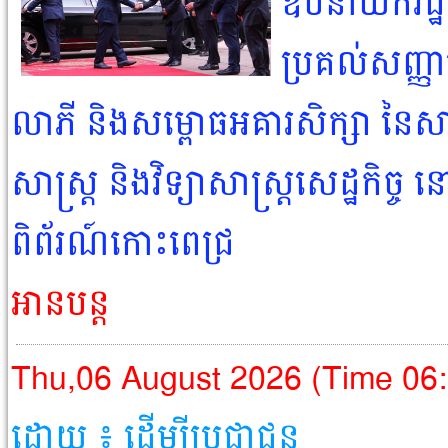
ឧបនាយករដ្ឋមន
ប្រគល់សញ្ញា
លាភី និងសម្ពោធអគារសិក្សា នៃសាក
សាស្ត្រ និងវិទ្យាសាស្ត្រសេដ្ឋកិច្
ពិព័រណ៍កោះពេជ្រ
អានបន្ត
Thu,06 August 2026 (Time 06
ដោយ ៖ ដើម្បីប្រជាជន​