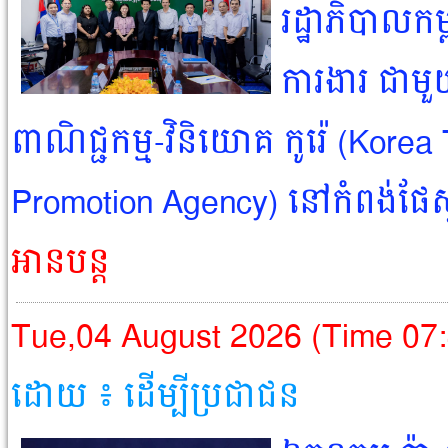
រដ្ឋាភិបាលកម្
ការងារ ជាមួយ
ពាណិជ្ជកម្ម-វិនិយោគ កូរ៉េ (Kore
Promotion Agency) នៅកំពង់ផែស្
អានបន្ត
Tue,04 August 2026 (Time 07
ដោយ ៖ ដើម្បីប្រជាជន​