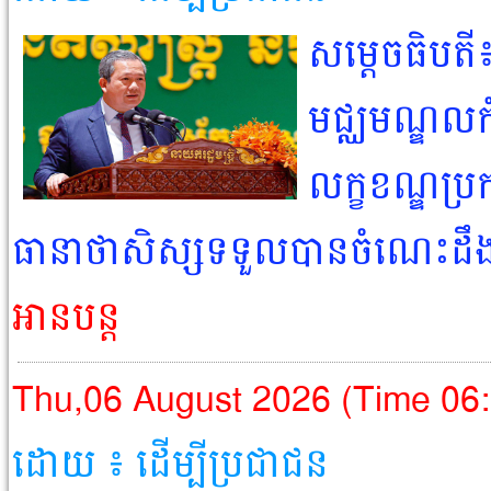
សម្ដេចធិបតី​
មជ្ឈមណ្ឌលកំ
លក្ខខណ្ឌប្រ
ធានាថាសិស្សទទួលបានចំណេះដឹង
អានបន្ត
Thu,06 August 2026 (Time 06
ដោយ ៖ ដើម្បីប្រជាជន​