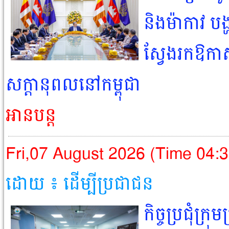
និងម៉ាកាវ បង
ស្វែងរកឱកា
សក្តានុពលនៅកម្ពុជា
អានបន្ត
Fri,07 August 2026 (Time 04:
ដោយ ៖ ដើម្បីប្រជាជន​
កិច្ចប្រជុំក្រ