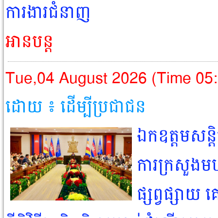
ការងារជំនាញ
អានបន្ត
Tue,04 August 2026 (Time 05
ដោយ ៖ ដើម្បីប្រជាជន​
ឯកឧត្ដមសន្ត
ការក្រសួងមហា
ផ្សព្វផ្សា