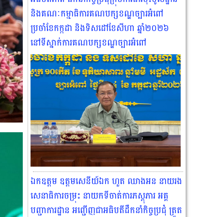
និងគណៈកម្មាធិការគណបក្សខណ្ឌច្បារអំពៅ
ប្រចាំខែកក្កដា និងទិសដៅខែសីហា ឆ្នាំ២០២៦
នៅទីស្នាក់ការគណបក្សខណ្ឌច្បារអំពៅ
ឯកឧត្តម ឧត្ដមសេនីយ៍ឯក ហួត ឈាងអន នាយរង
សេនាធិការចម្រុះ នាយកទីចាត់ការភស្តុភារ អគ្គ
បញ្ជាការដ្ឋាន អញ្ជើញជាអធិបតីដឹកនាំកិច្ចប្រជុំ ត្រួត