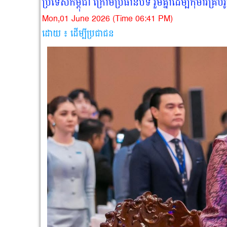
ប្រទេសកម្ពុជា ក្រោមប្រធានបទ រួមគ្នាដើម្បីកុមារគ្រប់រ
Mon,01 June 2026 (Time 06:41 PM)
ដោយ ៖ ដើម្បីប្រជាជន