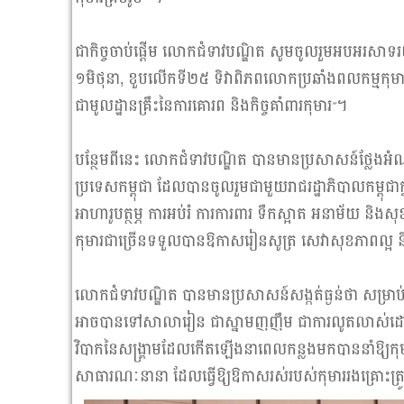
ជាកិច្ចចាប់ផ្តើម លោកជំទាវបណ្ឌិត សូមចូលរួមអបអរសាទរយ៉
១មិថុនា, ខួបលើកទី២៥ ទិវាពិភពលោកប្រឆាំងពលកម្មកុមារ ១
ជាមូលដ្ឋានគ្រឹះនៃការគោរព និងកិច្ចគាំពារកុមារ”។
បន្ថែមពីនេះ លោកជំទាវបណ្ឌិត បានមានប្រសាសន៍ថ្លែងអ
ប្រទេសកម្ពុជា ដែលបានចូលរួមជាមួយរាជរដ្ឋាភិបាលកម្ពុជា
អាហារូបត្ថម្ភ ការអប់រំ ការការពារ ទឹកស្អាត អនាម័យ និងស
កុមារជាច្រើនទទួលបានឱកាសរៀនសូត្រ សេវាសុខភាពល្អ ន
លោកជំទាវបណ្ឌិត បានមានប្រសាសន៍សង្កត់ធ្ងន់ថា សម្រាប់ក
អាចបានទៅសាលារៀន ជាស្នាមញញឹម ជាការលូតលាស់ដោយគ្ម
វិបាកនៃសង្គ្រាមដែលកើតឡើងនាពេលកន្លងមកបាននាំឱ្យកុមារ
សាធារណៈនានា ដែលធ្វើឱ្យឱកាសរស់របស់កុមាររងគ្រោះត្រូវ