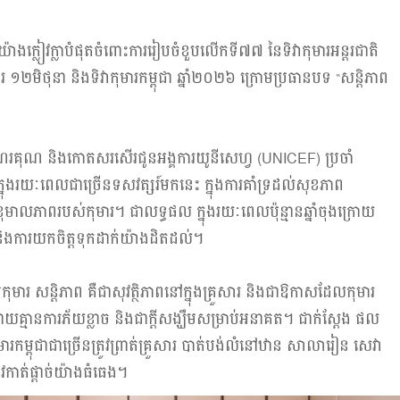
ាងក្លៀវក្លាបំផុតចំពោះការរៀបចំខួបលើកទី៧៧ នៃទិវាកុមារអន្តរជាតិ
២មិថុនា និងទិវាកុមារកម្ពុជា ឆ្នាំ២០២៦ ក្រោមប្រធានបទ “សន្តិភាព
ំណរគុណ និងកោតសរសើរជូនអង្គការយូនីសេហ្វ (UNICEF) ប្រចាំ
ក្នុងរយៈពេលជាច្រើនទសវត្សរ៍មកនេះ ក្នុងការគាំទ្រដល់សុខភាព
ុខុមាលភាពរបស់កុមារ។ ជាលទ្ធផល ក្នុងរយៈពេលប៉ុន្មានឆ្នាំចុងក្រោយ
ិងការយកចិត្តទុកដាក់យ៉ាងដិតដល់។
ុមារ សន្តិភាព គឺជាសុវត្ថិភាពនៅក្នុងគ្រួសារ និងជាឱកាសដែលកុមារ
ានការភ័យខ្លាច និងជាក្តីសង្ឃឹមសម្រាប់អនាគត។ ជាក់ស្តែង ផល
កម្ពុជាជាច្រើនត្រូវព្រាត់គ្រួសារ បាត់បង់លំនៅឋាន សាលារៀន សេវា
កាត់ផ្តាច់យ៉ាងធំធេង។