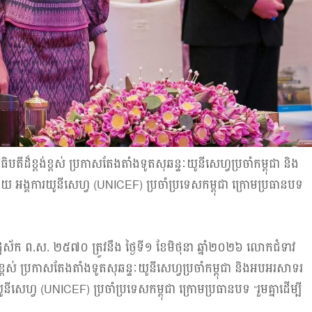
តីដ៏ខ្ពង់ខ្ពស់ ប្រកាសតែងតាំងទូតសុឆន្ទៈយូនីសេហ្វប្រចាំកម្ពុជា និង
 អង្គការយូនីសេហ្វ (UNICEF) ប្រចាំប្រទេសកម្ពុជា ក្រោមប្រធានបទ
អដ្ឋស័ក ព.ស. ២៥៧០ ត្រូវនឹង ថ្ងៃទី១ ខែមិថុនា ឆ្នាំ២០២៦ លោកជំទាវ
ង់ខ្ពស់ ប្រកាសតែងតាំងទូតសុឆន្ទៈយូនីសេហ្វប្រចាំកម្ពុជា និងអបអរសាទរ
សេហ្វ (UNICEF) ប្រចាំប្រទេសកម្ពុជា ក្រោមប្រធានបទ “រួមគ្នាដើម្បី