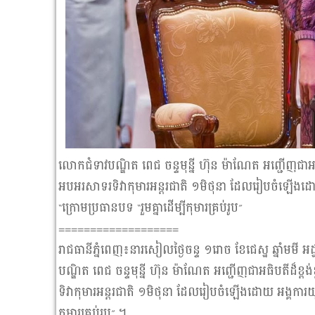
លោកជំទាវបណ្ឌិត ពេជ ចន្ទមុន្នី ហ៊ុន ម៉ាណែត អញ្ជើញជាអធិប
អបអរសាទរទិវាកុមារអន្តរជាតិ ១មិថុនា ដែលរៀបចំឡើងដោយ
“ក្រោមប្រធានបទ “រួមគ្នាដើម្បីកុមារគ្រប់រូប”
===================
រាជធានីភ្នំពេញ៖នារសៀលថ្ងៃចន្ទ ១រោច ខែជេស្ឋ ឆ្នាំមមី 
បណ្ឌិត ពេជ ចន្ទមុន្នី ហ៊ុន ម៉ាណែត អញ្ជើញជាអធិបតីដ៏ខ្ព
ទិវាកុមារអន្តរជាតិ ១មិថុនា ដែលរៀបចំឡើងដោយ អង្គការយូនី
កុមារគ្រប់រូប” ។