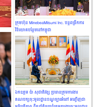
ក្រុមហ៊ុន MinebeaMitsumi Inc. បន្តពង្រីកការ
វិនិយោគបន្ថែមនៅកម្ពុជា
ឯកឧត្តម ប៉ា សុជាតិវង្ស ប្រធានក្រុមការងារ
គណបក្សចុះមូលដ្នានខណ្ឌច្បារអំពៅ អញ្ចើញជា
អធិបតីភាព ដឹកនាំកិច្ចប្រជុំក្រុមការងារចុះមូលដ្ឋាន