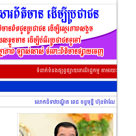
ទំនាក់ទំនងផ្សព្វផ្សាយពាណិជ្ជកម្ម តាមរយៈលេខទូរស័ព្ទ 017 22 0
លោកជំទាវបណ្ឌិត ពេជ ចន្ទមុន្នី ហ៊ុនម៉ាណែត អញ្ជើញជាអធិបតីដ៏ខ្ពង់