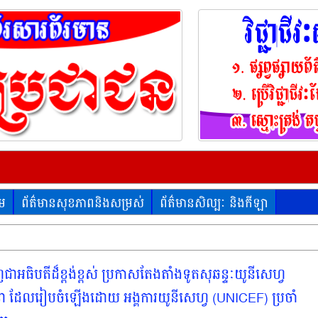
គម
ព័ត៌មានសុខភាពនិងសម្រស់
ព័ត៌មានសិល្បៈ និងកីឡា
ជាអធិបតីដ៏ខ្ពង់ខ្ពស់ ប្រកាសតែងតាំងទូតសុឆន្ទៈយូនីសេហ្វ
ិថុនា ដែលរៀបចំឡើងដោយ អង្គការយូនីសេហ្វ (UNICEF) ប្រចាំ