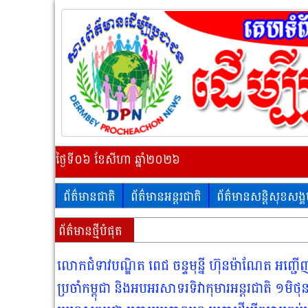
ថ្ងៃទី០៦ ខែសីហា ឆ្នាំ២០២៦
ព័ត៌មានជាតិ
ព័ត៌មានអន្តរជាតិ
ព័ត៌មានសន្តិសុខសង្
ព័ត៌មានថ្មីបំផុត
លោកជំទាវបណ្ឌិត ពេជ ចន្ទមុន្នី ហ៊ុនម៉ាណែត អញ្ជើញ
ប្រចាំកម្ពុជា និងអបអរសាទរទិវាកុមារអន្តរជាតិ ១ម