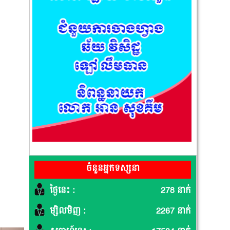
ចំនួនអ្នកទស្សនា
ថ្ងៃនេះ :
278 នាក់
ម្សិលមិញ :
2267 នាក់