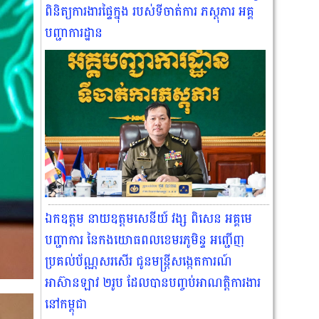
ពិនិត្យការងារផ្ទៃក្នុង របស់ទីចាត់ការ ភស្តុភារ អគ្គ
បញ្ជាការដ្ឋាន
ឯកឧត្តម នាយឧត្តមសេនីយ៍ វង្ស ពិសេន អគ្គមេ
បញ្ជាការ នៃកងយោធពលខេមរភូមិន្ទ អញ្ជើញ
ប្រគល់ប័ណ្ណសរសើរ ជូនមន្ត្រីសង្កេតការណ៍
អាស៊ានឡាវ ២រូប ដែលបានបញ្ចប់អាណត្តិការងារ
នៅកម្ពុជា